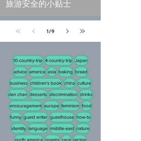
旅游安全的小贴士
1
/
9
10-country-trip
4-country-trip
Japan
advice
america
asia
baking
bread
business
children's book
china
culture
den chan
desserts
discrimination
drinks
encouragement
europe
feminism
food
funny
guest writer
guesthouse
how-to
identity
language
middle-east
nature
north america
poems
race
recipe