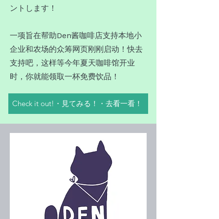
ントします！
一项旨在帮助Den酱咖啡店支持本地小
企业和农场的众筹网页刚刚启动！快去
支持吧，这样等今年夏天咖啡馆开业
时，你就能领取一杯免费饮品！
Check it out!・見てみる！・去看一看！