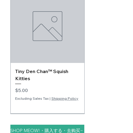
Tiny Den Chan™ Squish
Kitties
Price
$5.00
Excluding Sales Tax
|
Shipping Policy
CHI/JPN
Extra Soft
JPN/ENG
ENG/CHI
New Arrival
Add-on Product
Book Companion
SHOP MEOW!・購入する・去购买~