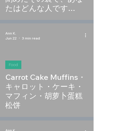
たはどんな人です
か？・关起门来，你究
竟是怎样的人？
Ann K.
Jun 22
3 min read
Food
Carrot Cake Muffins・
キャロット・ケーキ・
マフィン・胡萝卜蛋糕
松饼
Ann K.