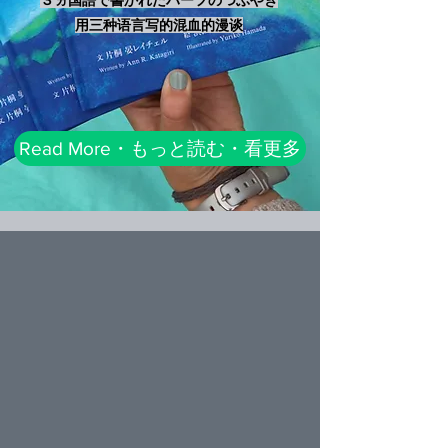
用三种语言写的混血的漫谈
Read More・もっと読む・看更多
“Twenty years from now you will be more
disappointed by the things that you
didn’t do than by the ones you did do. So
throw off the bowlines. Sail away from
the safe harbor. Catch the trade winds
in your sails. Explore. Dream. Discover.”