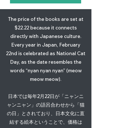
The price of the books are set at
$22.22 because it connects
directly with Japanese culture.
Every year in Japan, February
22nd is celebrated as National Cat
Seasonal Den Chan™
(JPN/ENG, 日英) デンちゃん
(ENG/CHI, 英中) Den Chan
(CHI/JPN, 中日) Den酱 漂洋
Den Chan™ Plush・デンちゃ
Den Chan™ T-Shirts・デンち
Den Chan™ Sticker・デンち
Day, as the date resembles the
Plush・季節限定デンちゃんの
海を渡った猫・Den Chan
The Cat Who Crossed the
过海的猫・デンちゃん 海を渡
んのぬいぐるみ・Den酱的毛
ゃんＴシャツ・Den酱体恤衫
ゃんステッカー・Den酱的贴
words “nyan nyan nyan” (meow
ぬいぐるみ・有限季节的Den
The Cat Who Crossed the
Ocean©・Den酱 漂洋过海的
った猫
绒玩具
纸
Price
$28.28
meow meow).
酱的毛绒玩具
Ocean©
猫
Price
Price
Price
$22.22
$10.00
$3.25
Excluding Sales Tax
|
Shipping Policy
Price
Price
Price
$12.50
$22.22
$22.22
Excluding Sales Tax
Excluding Sales Tax
Excluding Sales Tax
|
|
|
Shipping Policy
Shipping Policy
Shipping Policy
日本では毎年2月22日が「ニャンニ
Excluding Sales Tax
Excluding Sales Tax
Excluding Sales Tax
|
|
|
Shipping Policy
Shipping Policy
Shipping Policy
ャンニャン」の語呂合わせから「猫
の日」とされており、日本文化に直
結する絵本ということで、価格は