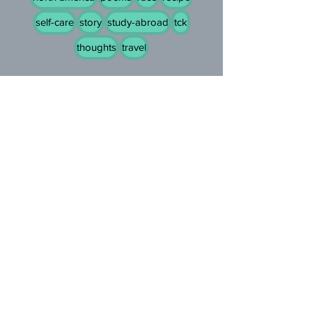
self-care
story
study-abroad
tck
thoughts
travel
Featured Posts