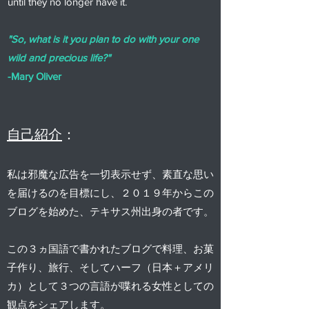
until they no longer have it.
"So, what is it you plan to do with your one
wild and precious life?"
-Mary Oliver
自己紹介
：
私は邪魔な広告を一切表示せず、素直な
思い
を届けるのを目標にし、２０１９年からこの
ブログを始めた、
テキサス州出身の者です。
この３ヵ国語で書かれたブログで料理、お菓
子作り、旅行、そしてハーフ（日本＋アメリ
カ）として３つの言語が喋れる女性としての
観点をシェアします。