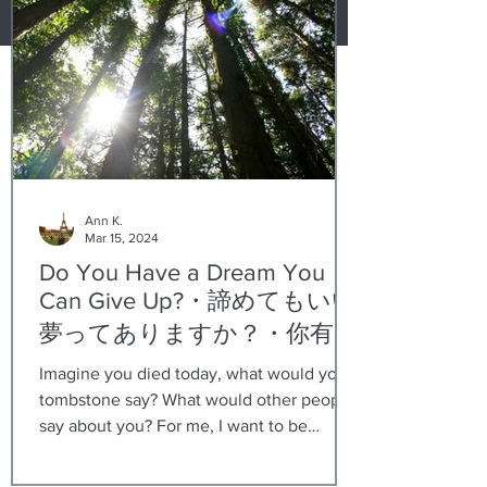
Ann K.
Mar 15, 2024
Do You Have a Dream You
Can Give Up?・諦めてもいい
夢ってありますか？・你有可
以放弃的梦想吗？
Imagine you died today, what would your
tombstone say? What would other people
say about you? For me, I want to be
known as the girl who...