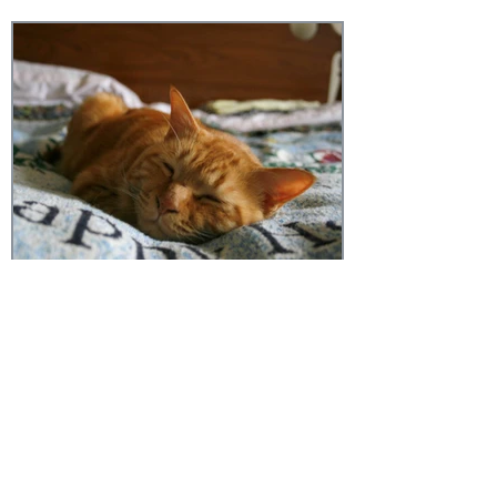
Ann K.
Oct 15, 2023
Den Chan, A Golden Tabby・
ゴールデン・タビー猫のデン
ちゃんの紹介・介绍一下Den
酱，一只金色的虎斑橘猫
To say that Den Chan was a beloved