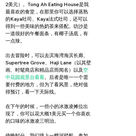
2美元）。Tong Ah Eating House是我
最喜欢的食堂，在那里你可以选择蒸熟
的Kaya吐司、Kaya法式吐司，还可以
得到一些美味的热奶茶来搭配。叻沙是
一道很好的午餐面条，有椰子汤底，有
一点辣。
出去冒险时，可以去滨海湾海滨长廊、
Supertree Grove、Haji Lane（以其壁
画、时髦商店和精品店而闻名）以及
空
中花园观景台看看
。后者是唯一一个需
要付费的地方，但为了看风景，绝对值
得预订，看一下天际线。
在下午的时候，一些小的冰激凌摊位出
现了，你可以花大概1美元买一个你喜欢
的口味的冰激凌三明治。
傍晚时分，我们跳上一艘河驳船，参加