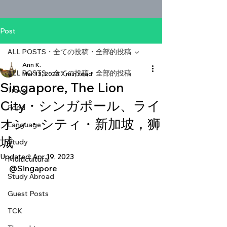
Post
ALL POSTS・全ての投稿・全部的投稿
Ann K.
ALL POSTS・全ての投稿・全部的投稿
Mar 13, 2023
7 min read
Singapore, The Lion
Travel
City・シンガポール、ライ
Food
オン・シティ・新加坡，狮
Language
城
Study
Updated:
Apr 19, 2023
Multicultural
@Singapore
Study Abroad
Guest Posts
TCK