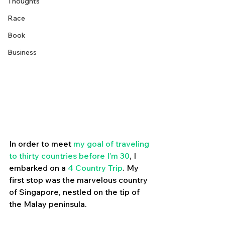
Thoughts
Race
Book
Business
In order to meet 
my goal of traveling 
to thirty countries before I’m 30
, I 
embarked on a 
4 Country Trip
. My 
first stop was the marvelous country 
of Singapore, nestled on the tip of 
the Malay peninsula. 