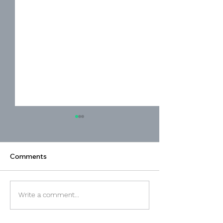
Comments
The Question of Ethical
A Cry to Ame
Write a comment...
Decision-making・倫理
リカへの叫び・
的な意思決定の問題・伦
呼唤