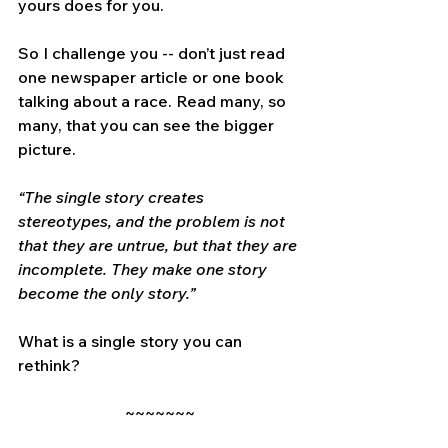
yours does for you. 
So I challenge you -- don’t just read 
one newspaper article or one book 
talking about a race. Read many, so 
many, that you can see the bigger 
picture.
“The single story creates 
stereotypes, and the problem is not 
that they are untrue, but that they are 
incomplete. They make one story 
become the only story.”
What is a single story you can 
rethink?
 ~~~~~~~ 