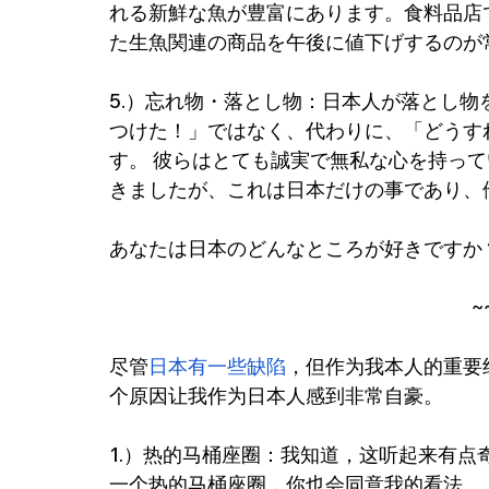
れる新鮮な魚が豊富にあります。食料品店
た生魚関連の商品を午後に値下げするのが
5.）忘れ物・落とし物：日本人が落とし
つけた！」ではなく、代わりに、「どうす
す。 彼らはとても誠実で無私な心を持って
きましたが、これは日本だけの事であり、
あなたは日本のどんなところが好きですか
 
尽管
日本有一些缺陷
，但作为我本人的重要
个原因让我作为日本人感到非常自豪。
1.）热的马桶座圈：我知道，这听起来有
一个热的马桶座圈，你也会同意我的看法。