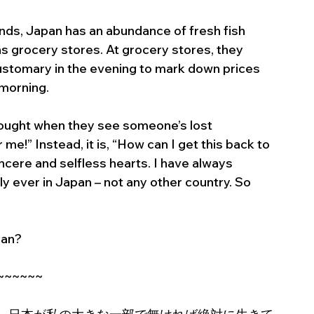
ands, Japan has an abundance of fresh fish 
as grocery stores. At grocery stores, they 
customary in the evening to mark down prices 
 morning.
thought when they see someone’s lost 
me!” Instead, it is, “How can I get this back to 
cere and selfless hearts. I have always 
ly ever in Japan – not any other country. So 
n?   
~~~~~~~ 