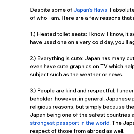
Despite some of 
Japan’s flaws
, I absolu
of who I am. Here are a few reasons tha
1.) Heated toilet seats: I know, I know, it 
have used one on a very cold day, you’ll a
2.) Everything is cute: Japan has many c
even have cute graphics on TV which hel
subject such as the weather or news. 
3.) People are kind and respectful: I unde
beholder, however, in general, Japanese 
religious reasons, but simply because they
Japan being one of the safest countries a
strongest passport in the world
. The Jap
respect of those from abroad as well. 