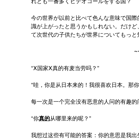
れとも一番多くビデオコールをする国？
今の世界が以前と比べて色んな意味で国際
識が上がったと思うかもしれない。だけど
て次世代の子供たちが世界についてもっと
~
“X国家X真的有麦当劳吗？”
“哇，你是从日本来的！我很喜欢日本。那你
每一次是一个完全没有恶意的人问的有趣的
“你
真的
从哪里来的呢？”
我想过这些有可能的答案：你的意思是我出