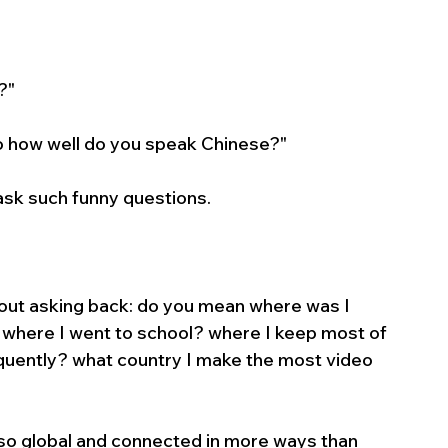
?"
o how well do you speak Chinese?"
ask such funny questions.
out asking back: do you mean where was I 
where I went to school? where I keep most of 
quently? what country I make the most video 
 so global and connected in more ways than 