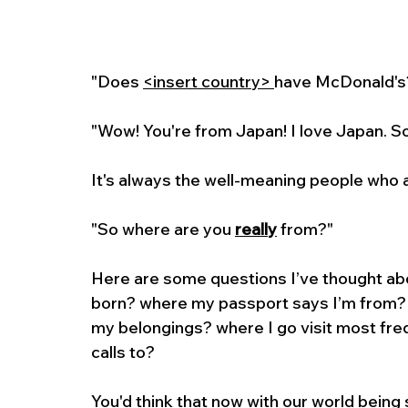
"Does 
<insert country> 
have McDonald's
"Wow! You're from Japan! I love Japan. S
It's always the well-meaning people who 
"So where are you 
really
from?"
Here are some questions I’ve thought ab
born? where my passport says I’m from? 
my belongings? where I go visit most fre
calls to?
You'd think that now with our world being