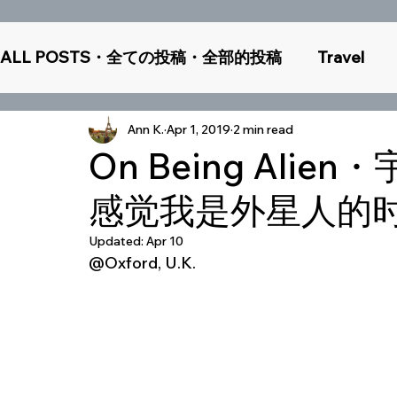
ALL POSTS・全ての投稿・全部的投稿
Travel
Study Abroad
Guest Posts
TCK
Th
Ann K.
Apr 1, 2019
2 min read
On Being Al
感觉我是外星人的
Updated:
Apr 10
@Oxford, U.K.