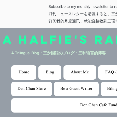
Subscribe to my monthly newsletter to rec
月刊ニュースレターを購読すると、三
订阅我的月度通讯，就能直接收到三语
A HALFIE'S R
A Trilingual Blog​・三か国語のブログ・三种语言的博客
Home
Blog
About Me
FAQ (
Den Chan Store
Be a Guest Writer
Bilin
Den Chan Cafe Fund