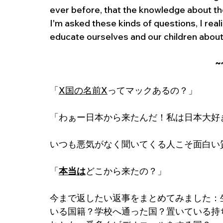
ever before, that the knowledge about t
I'm asked these kinds of questions, I real
educate ourselves and our children about
~
「
X国の名前X
ってマックあるの？」
「わぁー日本から来たんだ！私は日本大好
いつも悪気がなく聞いてくる人こそ面白い
「
本当は
どこから来たの？」
今まで返したい返事をまとめてみました：
いる国籍？学校へ通った国？置いている持