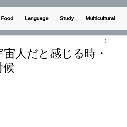
Food
Language
Study
Multicultural
oughts
Race
Book
Business
ien・宇宙人だと感じる時・
时候