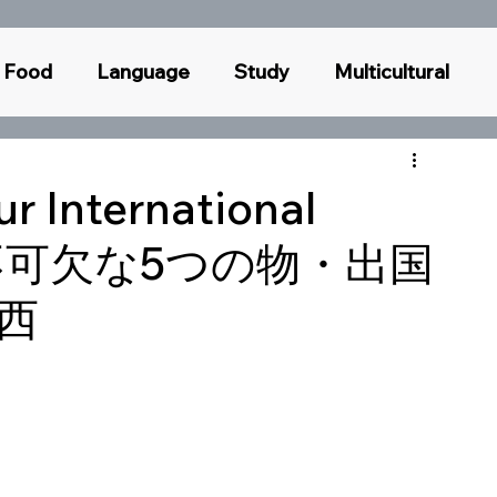
Food
Language
Study
Multicultural
oughts
Race
Book
Business
ur International
に不可欠な5つの物・出国
西