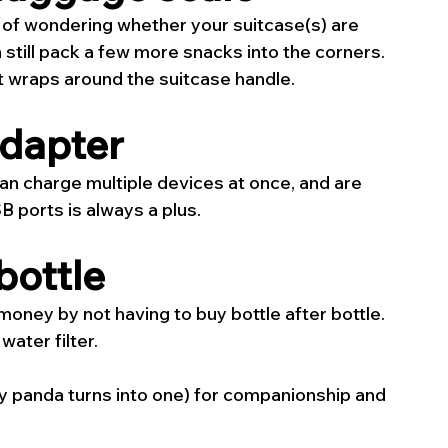
 of wondering whether your suitcase(s) are 
still pack a few more snacks into the corners. 
at wraps around the suitcase handle.
adapter
n charge multiple devices at once, and are 
B ports is always a plus.
 bottle
ney by not having to buy bottle after bottle. 
ater filter. 
(my panda turns into one) for companionship and 