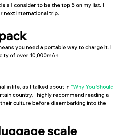
als I consider to be the top 5 on my list. I 
next international trip.
 pack
eans you need a portable way to charge it. I 
ity of over 10,000mAh. 
l in life, as I talked about in 
“Why You Should 
certain country, I highly recommend reading a 
their culture before disembarking into the 
 luggage scale