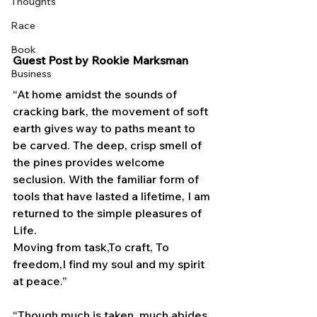
Thoughts
Race
Book
Guest Post by Rookie Marksman
Business
“At home amidst the sounds of 
cracking bark, the movement of soft 
earth gives way to paths meant to 
be carved. The deep, crisp smell of 
the pines provides welcome 
seclusion. With the familiar form of 
tools that have lasted a lifetime, I am 
returned to the simple pleasures of 
Life.
Moving from task,To craft, To 
freedom,I find my soul and my spirit 
at peace.”
“Though much is taken, much abides 