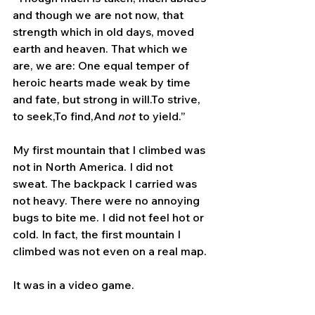
and though we are not now, that 
strength which in old days, moved 
earth and heaven. That which we 
are, we are: One equal temper of 
heroic hearts made weak by time 
and fate, but strong in will.To strive, 
to seek,To find,And 
not 
to yield.”
My first mountain that I climbed was 
not in North America. I did not 
sweat. The backpack I carried was 
not heavy. There were no annoying 
bugs to bite me. I did not feel hot or 
cold. In fact, the first mountain I 
climbed was not even on a real map.
It was in a video game.