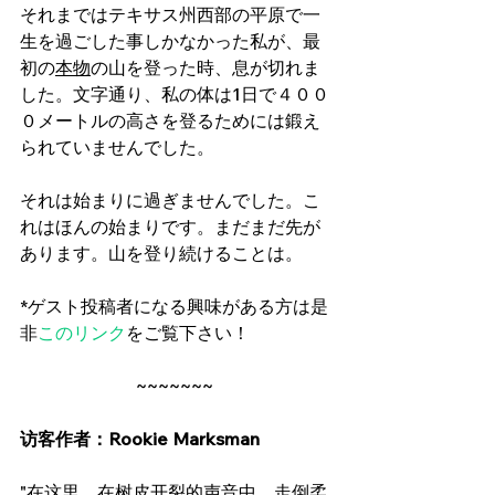
それまではテキサス州西部の平原で一
生を過ごした事しかなかった私が、最
初の
本物
の山を登った時、息が切れま
した。文字通り、私の体は1日で４００
０メートルの高さを登るためには鍛え
られていませんでした。
それは始まりに過ぎませんでした。こ
れはほんの始まりです。まだまだ先が
あります。山を登り続けることは。
*ゲスト投稿者になる興味がある方は是
非
このリンク
をご覧下さい！
 ~~~~~~~  
访客作者：Rookie Marksman
"在这里，在树皮开裂的声音中，走倒柔