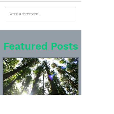
The Hope of Finding
Why You Should
Write a comment...
Peace・平和を見いだせ
Libraries・
る希望・寻找和平的希望
べき理由・要去
理由
Featured Posts